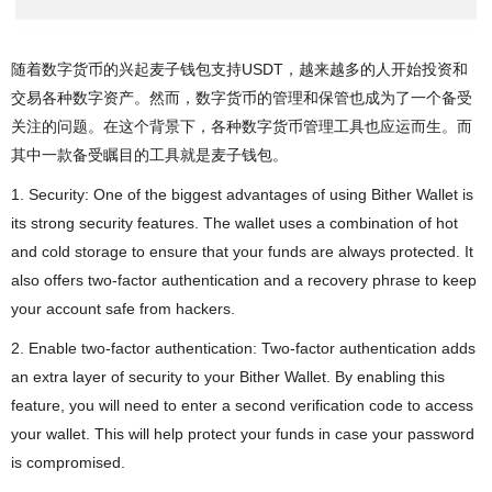
随着数字货币的兴起麦子钱包支持USDT，越来越多的人开始投资和
交易各种数字资产。然而，数字货币的管理和保管也成为了一个备受
关注的问题。在这个背景下，各种数字货币管理工具也应运而生。而
其中一款备受瞩目的工具就是麦子钱包。
1. Security: One of the biggest advantages of using Bither Wallet is
its strong security features. The wallet uses a combination of hot
and cold storage to ensure that your funds are always protected. It
also offers two-factor authentication and a recovery phrase to keep
your account safe from hackers.
2. Enable two-factor authentication: Two-factor authentication adds
an extra layer of security to your Bither Wallet. By enabling this
feature, you will need to enter a second verification code to access
your wallet. This will help protect your funds in case your password
is compromised.