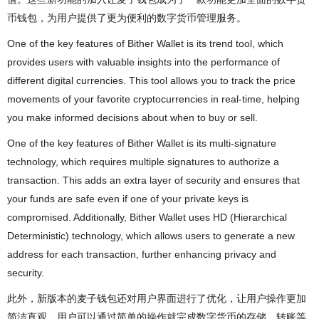
币钱包，为用户提供了更为便利的数字货币管理服务。
One of the key features of Bither Wallet is its trend tool, which
provides users with valuable insights into the performance of
different digital currencies. This tool allows you to track the price
movements of your favorite cryptocurrencies in real-time, helping
you make informed decisions about when to buy or sell.
One of the key features of Bither Wallet is its multi-signature
technology, which requires multiple signatures to authorize a
transaction. This adds an extra layer of security and ensures that
your funds are safe even if one of your private keys is
compromised. Additionally, Bither Wallet uses HD (Hierarchical
Deterministic) technology, which allows users to generate a new
address for each transaction, further enhancing privacy and
security.
此外，新版本的麦子钱包还对用户界面进行了优化，让用户操作更加
简洁直观。用户可以通过简单的操作就完成数字货币的存储、转账等