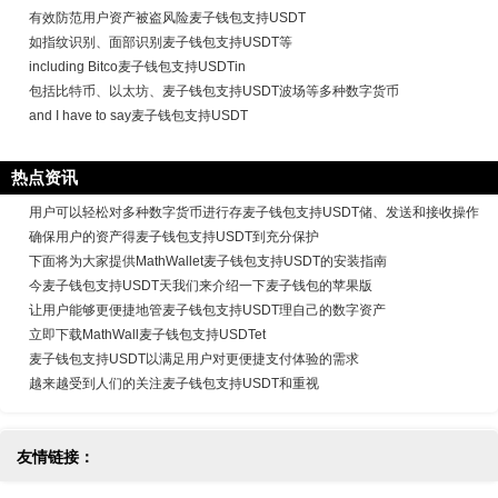
有效防范用户资产被盗风险麦子钱包支持USDT
如指纹识别、面部识别麦子钱包支持USDT等
including Bitco麦子钱包支持USDTin
包括比特币、以太坊、麦子钱包支持USDT波场等多种数字货币
and I have to say麦子钱包支持USDT
热点资讯
用户可以轻松对多种数字货币进行存麦子钱包支持USDT储、发送和接收操作
确保用户的资产得麦子钱包支持USDT到充分保护
下面将为大家提供MathWallet麦子钱包支持USDT的安装指南
今麦子钱包支持USDT天我们来介绍一下麦子钱包的苹果版
让用户能够更便捷地管麦子钱包支持USDT理自己的数字资产
立即下载MathWall麦子钱包支持USDTet
麦子钱包支持USDT以满足用户对更便捷支付体验的需求
越来越受到人们的关注麦子钱包支持USDT和重视
友情链接：